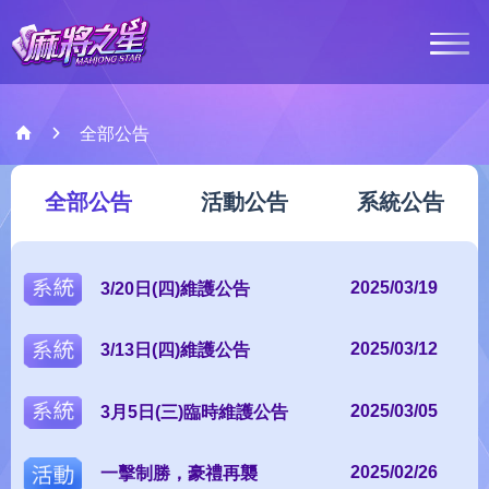
最新消息
全部公告
全部公告
全部公告
活動公告
系統公告
遊戲介紹
客服中心
系統
2025/03/19
3/20日(四)維護公告
系統
2025/03/12
3/13日(四)維護公告
會員登入
系統
2025/03/05
3月5日(三)臨時維護公告
Google Play
Ap
活動
2025/02/26
一擊制勝，豪禮再襲