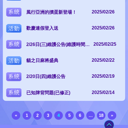
系統
2025/02/26
風行亞洲的摜蛋新登場！
麻將之星Y
活動
2025/02/26
歡慶連假登入送
系統
2025/02/25
2/26日(三)維護公告(維護時間異
動)
活動
2025/02/22
貓之日麻將盛典
test
系統
2025/02/19
2/20日(四)維護公告
L
.
O
A
D
I
N
G
.
.
系統
2025/02/14
已知牌背問題(已修正)
»
«
1
2
3
4
5
6
…
18
TOP