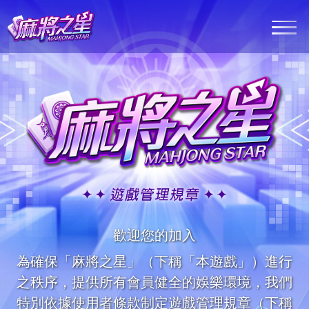
最新消息
遊戲介紹
客服中心
會員登入
歡迎您的加入
為確保「麻將之星」（下稱「本遊戲」）進行
之秩序，提供所有會員健全的娛樂環境，我們
Google Play
Ap
特別依據使用者條款制定遊戲管理規章（下稱