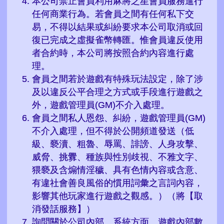
本公司禁止會員利用麻將之星會員服務進行
任何商業行為。若會員之間有任何私下交
易，不得以結果或糾紛要求本公司取消或回
復已完成之虛擬雀幣轉匯。惟會員違反使用
者合約時，本公司將按照合約內容進行處
理。
會員之間若於遊戲有特殊玩法設定，除了涉
及以違反公平合理之方式或手段進行遊戲之
外，遊戲管理員(GM)不介入處理。
會員之間私人恩怨、糾紛，遊戲管理員(GM)
不介入處理，但不得於公開頻道發送（低
級、褻瀆、粗魯、辱罵、誹謗、人身攻擊、
威脅、挑釁、種族與性別歧視、不雅文字、
猥褻及含煽情淫穢、具有色情內容或含意、
有違社會善良風俗的慣用詞彙之言詞內容，
影響其他玩家進行遊戲之觀感。）（將【取
消發話服務】）
詢問關於公司內部、系統方面、遊戲內部數