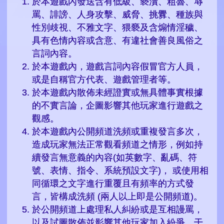
於本遊戲內發送含有低級、褻瀆、粗魯、辱
罵、誹謗、人身攻擊、威脅、挑釁、種族與
性別歧視、不雅文字、猥褻及含煽情淫穢、
具有色情內容或含意、有違社會善良風俗之
言詞內容。
於本遊戲內，遊戲言詞內容假冒官方人員，
或是自稱官方代表、遊戲管理者等。
於本遊戲內散佈未經證實或無具體事實根據
的不實言論，企圖影響其他玩家進行遊戲之
觀感。
於本遊戲內公開頻道洗頻或重複發言多次，
造成玩家無法正常觀看頻道之情形，例如持
續發言無意義的內容(如英數字、亂碼、符
號、表情、指令、系統預設文字)， 或使用相
同循環之文字進行重覆且有頻率的方式發
言，皆構成洗頻 (兩人以上即是公開頻道)。
於公開頻道上處理私人糾紛或是互相謾罵，
以及試圖散佈並影響其他玩家加入紛爭，干