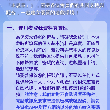
「本規章」），需要各位會員們的共同支持與
配合，一起建立優質的遊戲環境！
麻將之星Y
使用者登錄資料真實性
為保障您遊戲的權益，請確認您於註冊本遊
戲時所填寫的個人基本資料是真實、正確且
於您本人相符的，若資料與您本人的實際狀
況不符，我們將無法提供任何服務，包括但
不限於帳號、密碼的查詢、遊戲歷程申請、
活動領獎等。
請妥善保管您的帳號資訊，不要以任何方式
提供給第三人，否則因此產生的損失您需要
自己承擔，且我們有權得暫停該帳號的服
務。
請注意，我們絕對不會透過電子郵件、
電話或訊息要求您提供密碼或驗證碼。請勿
在遊戲APP及官方網站以外的地方輸入密碼