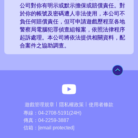
公司對你有明示或默示擔保或賠償責任。對
於你的帳號及密碼遭人非法使用，本公司不
負任何賠償責任，但可申請遊戲歷程至各地
警察局電腦犯罪偵查組報案，依照法律程序
起訴處理。本公司將依法提供相關資料，配
合案件之協助調查。
TOP
麻將之星You
遊戲管理規章
隱私權政策
使用者條款
專線：
04-2708-5191(24H)
傳真：
04-2259-3887
信箱：
[email protected]