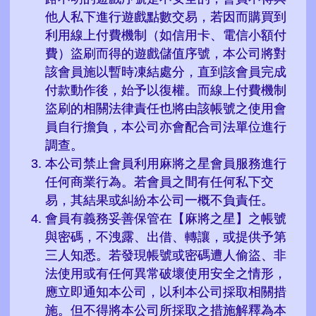
他人私下進行遊戲點數交易，若因而購買到
利用線上付費機制（如信用卡、電信小額付
費）盜刷而得的遊戲儲值序號，本公司將對
該會員施以暫時凍結處分，直到該會員完成
付款動作後，始予以復權。而線上付費機制
盜刷的相關法律責任也將由該帳號之使用會
員自行擔負，本公司亦會配合司法單位進行
調查。
本公司禁止會員利用麻將之星會員服務進行
任何商業行為。若會員之間有任何私下交
易，其結果或糾紛本公司一概不負責任。
會員有義務妥善保管在【麻將之星】之帳號
與密碼，不洩露、出借、轉讓，或提供予第
三人知悉。若發現帳號或密碼遭人偷盜、非
法使用或有任何異常破壞使用安全之情形，
應立即通知本公司，以利本公司採取相關措
施。但不得將本公司所採取之措施解釋為本