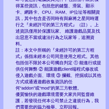
得某些資訊，包括您的鍵盤、滑鼠、顯示
卡、網路卡、CPU、RAM、IP位址等相關資
訊，其中包含是否同時有與麻將之星同時運
行之『未經許可的第三方程式』（註）。上
test
述資訊僅用於保護玩家、 維護遊戲品質及找
出惡意不當或違法行為之玩家等，追溯資
料。
.
L
O
A
D
I
N
G
.
.
註：本文中所稱的『未經許可的第三方程
式』係指未經本公司同意使用之程式。其他
包括但不限於本公司獨自判定 ① 能進行或提
供任何舞弊 ② 能讓遊戲client端程式修改或
侵入遊戲介面、環境 ③ 攔截、挖掘或以其他
方式或通過遊戲收集資訊的任
何“addon”或“mod”的第三方軟體。
優質愉快的遊戲環境需要大家共同監督維
護，若發現任何本公司禁止之違規行為，我
們需要您的協力檢舉、立即回報。