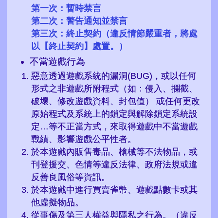
第一次：暫時禁言
第二次：警告通知並禁言
第三次：終止契約（違反情節嚴重者，將處
以【終止契約】處置。）
不當遊戲行為
惡意透過遊戲系統的漏洞(BUG)，或以任何
形式之非遊戲所附程式（如：侵入、攔截、
破壞、修改遊戲資料、封包值） 或任何更改
原始程式及系統上的鎖定與解除鎖定系統設
定…等不正當方式，來取得遊戲中不當遊戲
戰績、影響遊戲公平性者。
於本遊戲內販售毒品、槍械等不法物品，或
刊登援交、色情等違反法律、政府法規或違
反善良風俗等資訊。
於本遊戲中進行買賣雀幣、遊戲點數卡或其
他虛擬物品。
從事傷及第三人權益與隱私之行為。（違反