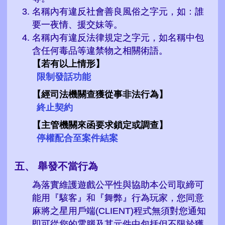
名稱內有違反社會善良風俗之字元，如：誰
要一夜情、援交妹等。
名稱內有違反法律規定之字元，如名稱中包
含任何毒品等違禁物之相關術語。
【若有以上情形】
限制發話功能
【經司法機關查獲從事非法行為】
終止契約
【主管機關來函要求鎖定或調查】
停權配合至案件結案
舉發不當行為
為落實維護遊戲公平性與協助本公司取締可
能用『駭客』和『舞弊』行為玩家，您同意
麻將之星用戶端(CLIENT)程式無須對您通知
即可從您的電腦及其元件中包括但不限於獲