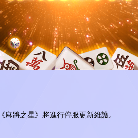
test
.
.
L
O
A
D
I
N
G
.
《麻將之星》將進行停服更新維護。