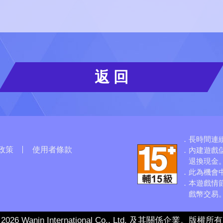
返 回
長時間連
政策
使用者條款
內建遊戲
退換現金
)
此為機會
本遊戲情
戲幣交易
 2026 Wanin International Co., Ltd. 及其關係企業。版權所