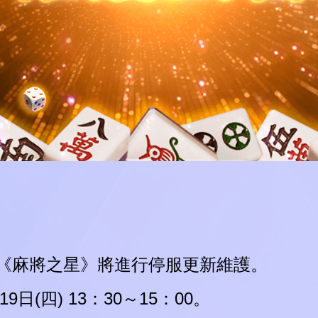
test
G
N
L
O
A
D
I
.
.
.
《麻將之星》將進行停服更新維護。
9日(四) 13：30～15：00。