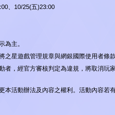
test
0、10/25(五)23:00
.
.
L
O
A
D
I
N
G
.
顯示為主。
照麻將之星遊戲管理規章與網銀國際使用者條
與活動者，經官方審核判定為違規，將取消玩
及變更本活動辦法及內容之權利。活動內容若