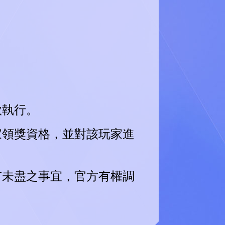
款執行。
家領獎資格，並對該玩家進
有未盡之事宜，官方有權調