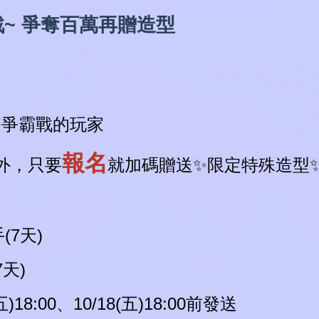
~ 爭奪百萬再贈造型
名雀幣爭霸戰的玩家
報名
外，只要
就加碼贈送✨限定特殊造型
(7天)
7天)
8:00、10/18(五)18:00前發送