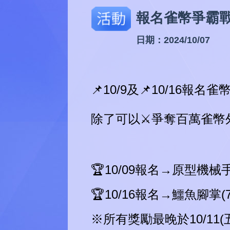
活動
報名雀幣爭霸戰
日期：2024/10/07
📌10/9及📌10/16報
除了可以⚔️爭奪百萬雀幣
🏆10/09報名→原型機械手
🏆10/16報名→鱷魚腳掌(
※所有獎勵最晚於10/11(五)1