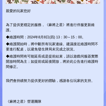
親愛的玩家您好
麻將之星Y
為了提供更穩定的服務，《麻將之星》將進行停服更新維
護。
◆維護時間：2024年8月8日(四) 13：30～15：00。
◆維護開始時，將中斷所有玩家連線。建議接近維護時間不
要進行配桌，以避免發生牌局未完成之狀況。
◆維護時間有可能延長或是提前結束，請以遊戲伺服器實際
開放時間為主；如提前或延後開放，將於此公告進行維護時
test
間修正。
我們會持續努力提供更好的體驗，感謝各位玩家的支持。
.
L
O
A
D
I
N
G
.
.
《麻將之星》營運團隊