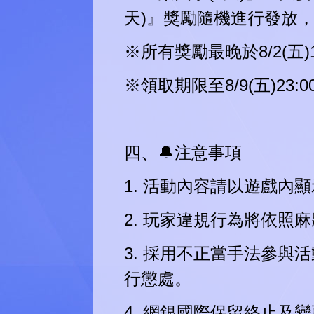
天)』獎勵隨機進行發放
※所有獎勵最晚於8/2(五)1
※領取期限至8/9(五)23:0
四、🔔注意事項
1. 活動內容請以遊戲內
2. 玩家違規行為將依
3. 採用不正當手法參
行懲處。
4. 網銀國際保留終止