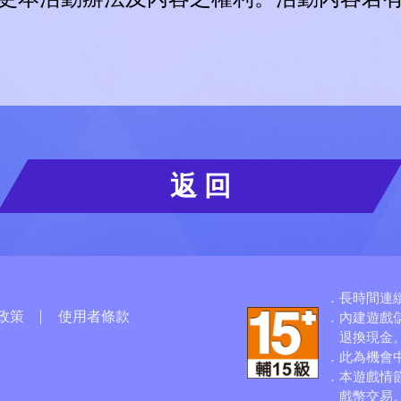
返 回
長時間連
政策
使用者條款
內建遊戲
退換現金
)
此為機會
本遊戲情
戲幣交易