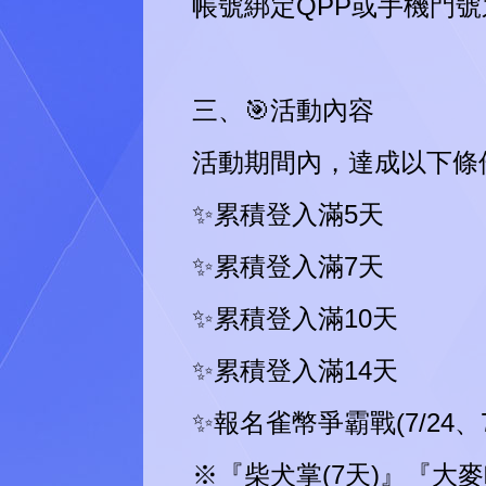
帳號綁定QPP或手機門
三、🎯活動內容
活動期間內，達成以下條
✨累積登入滿5天
✨累積登入滿7天
✨累積登入滿10天
✨累積登入滿14天
✨報名雀幣爭霸戰(7/24、7
※『柴犬掌(7天)』『大麥