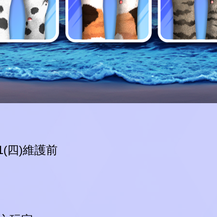
test
8/1(四)維護前
.
G
L
O
A
D
I
N
.
.