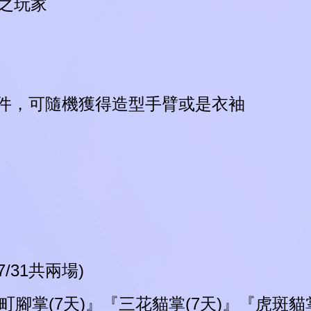
號之玩家
件，可隨機獲得造型手臂或是衣袖
/31共兩場)
町腳掌(7天)』『三花貓掌(7天)』『虎斑貓掌