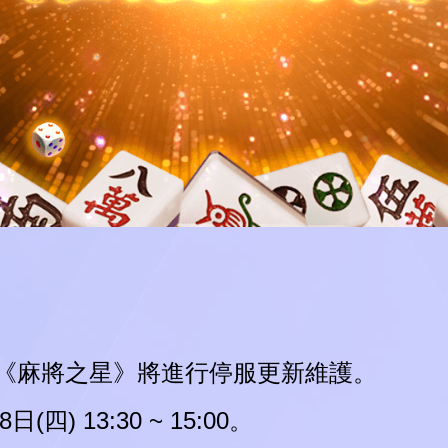
test
D
I
L
O
A
N
G
.
.
.
《麻將之星》將進行停服更新維護。
四) 13:30 ~ 15:00。