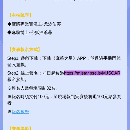
【主持陣容】
◆麻將專業實況主-尤汐伯夷
◆麻將博士-令狐沖爺爺
【賽事報名方式】
Step1. 遊戲下載：下載《麻將之星》APP，並透過手機門號
登入遊戲。
Step2. 線上報名：即日起透過
https://mjstar.pse.is/MJSCAR
報名參加。
※報名人數每場限制32名。
※報名時須支付100元，至現場報到完賽後將退100元給參賽
者。
※
報名教學
【賽事獎勵】