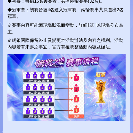
◆初賽：每輪16名參賽者，共有兩輪賽事(32名)。
◆冠軍賽：初賽晉級4名進入冠軍賽，兩輪賽事共決選出2名
test
冠軍。
※賽事內容可能因現場狀況而變動，詳細規則以現場公布為
主。
L
O
A
D
I
N
G
.
.
.
※網銀國際保留終止及變更本活動辦法及內容之權利。活動
內容若有未盡之事宜，官方有權調整活動內容及辦法。