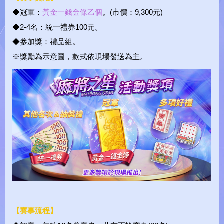
◆冠軍：
黃金一錢金條乙個
。(市價：9,300元)
◆2-4名：統一禮券100元。
◆參加獎：禮品組。
※獎勵為示意圖，款式依現場發送為主。
【賽事流程】