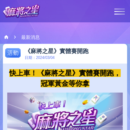
最新消息
最新消息
活動
《麻將之星》實體賽開跑
遊戲介紹
日期：2024/03/04
快上車！《麻將之星》實體賽開跑，
客服中心
冠軍黃金等你拿
會員登入
Google Play
Ap