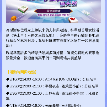
麻將之星Y
為感謝各位玩家上線以來的支持與建議，特舉辦首場實體活
動《快上車！麻將之星觀光號》，麻將專車將行駛到各地進
行精采的麻將對決，邀請對麻將有興趣的玩家們一起來拿獎
勵！
現場準備許多的精彩活動與多項好禮，還能免費報名賽事搶
限量黃金！歡迎麻將高手們一同到現場共襄盛舉！
【活動時間與地點】
◆3/16(六)14:00~16:00：Att 4 fun (UNIQLO前)：
分組名單
◆3/23(六)19:00~21:00：寧夏夜市 (蓬萊國小前)：
分組名單
◆3/30(六)19:00~21:00：士林夜市 (市場前停車位)：
分組名
單
◆4/13(六)14:00~16:00：光華商場 (三創廣場旁)