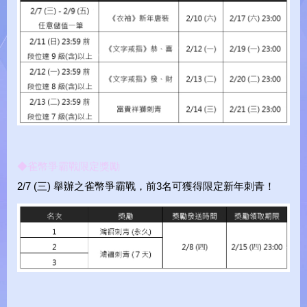
.
.
L
O
A
D
I
N
G
.
◆雀幣爭霸戰限定獎勵
2/7 (三) 舉辦之雀幣爭霸戰，前3名可獲得限定新年刺青！