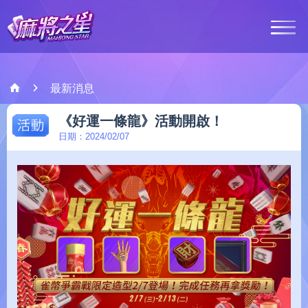
最新消息
最新消息
活動
《好運一條龍》活動開啟！
遊戲介紹
日期：2024/02/07
客服中心
會員登入
Google Play
Ap