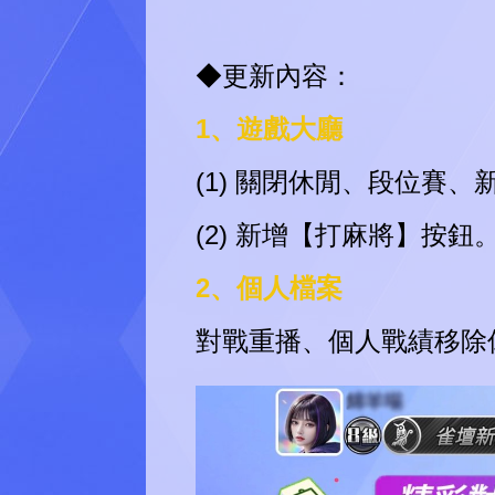
◆更新內容：
1、遊戲大廳
(1) 關閉休閒、段位賽
(2) 新增【打麻將】按
2、個人檔案
對戰重播、個人戰績移除