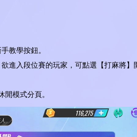
test
、新手教學按鈕。
I
D
L
O
A
N
G
.
.
.
鈕。欲進入段位賽的玩家，可點選【打麻將】
休閒模式分頁。