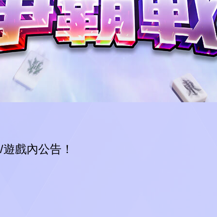
test
N
I
L
O
A
D
G
.
.
.
/遊戲內公告！